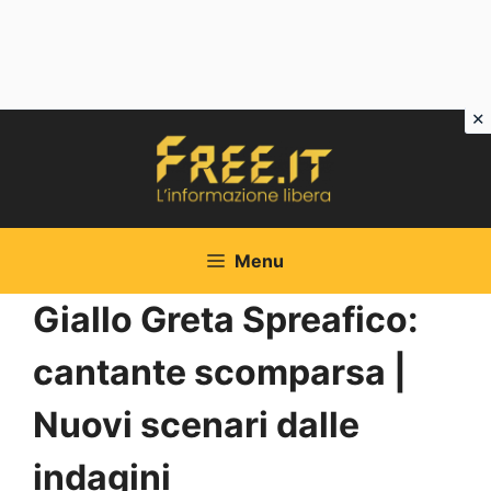
Vai
al
contenuto
Menu
Giallo Greta Spreafico:
cantante scomparsa |
Nuovi scenari dalle
indagini