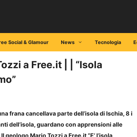
ree Social & Glamour
News
Tecnologia
E
zzi a Free.it | | “Isola
smo”
a frana cancellava parte dell’isola di Ischia, 8 i
tanti dell’isola, guardano con apprensioni alle
l geologo Mario Tozzi a Free.it “E’ l’isola