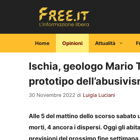
Vai
al
contenuto
Home
Opinioni
Attualità
F
Ischia, geologo Mario To
prototipo dell’abusivi
30 Novembre 2022
di
Luigia Luciani
Alle 5 del mattino dello scorso sabato un
morti, 4 ancora i dispersi. Oggi gli abi
previsioni del prossimo fine settimana. I