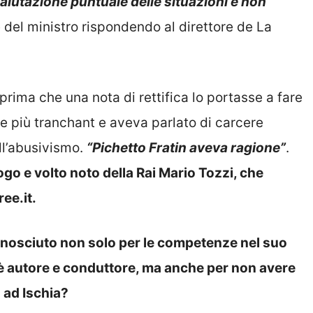
alutazione puntuale delle situazioni e non
e del ministro rispondendo al direttore de La
, prima che una nota di rettifica lo portasse a fare
e più tranchant e aveva parlato di carcere
ll’abusivismo.
“Pichetto Fratin aveva ragione”
.
go e volto noto della Rai Mario Tozzi, che
ee.it.
onosciuto non solo per le competenze nel suo
i è autore e conduttore, ma anche per non avere
o ad Ischia?