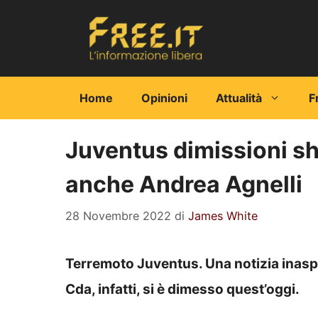
Vai
al
contenuto
Home
Opinioni
Attualità
F
Juventus dimissioni sho
anche Andrea Agnelli
28 Novembre 2022
di
James White
Terremoto Juventus. Una notizia inaspet
Cda, infatti, si è dimesso quest’oggi.