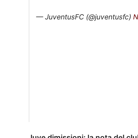
— JuventusFC (@juventusfc)
N
Juve dimissioni: la nota del cl