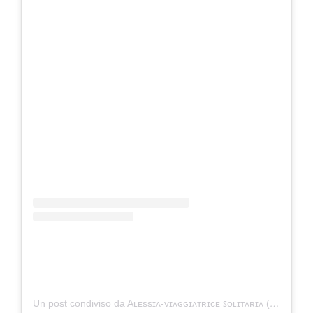
Un post condiviso da Aʟᴇssɪᴀ-ᴠɪᴀɢɢɪᴀᴛʀɪᴄᴇ ꜱᴏʟɪᴛᴀʀɪᴀ (@travel.adventure.freedom)