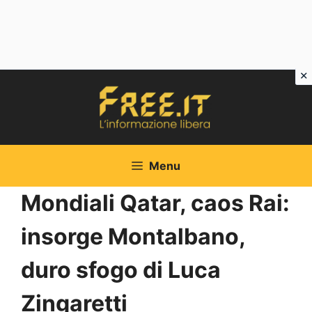
Vai
al
contenuto
Menu
Mondiali Qatar, caos Rai:
insorge Montalbano,
duro sfogo di Luca
Zingaretti