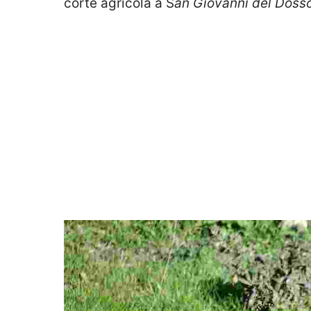
corte agricola a S
an Giovanni del Doss