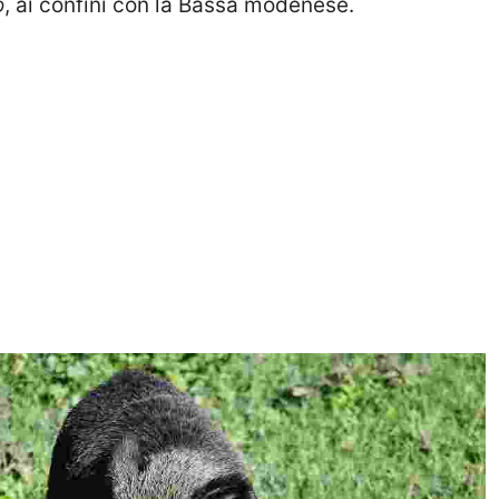
o
, ai confini con la Bassa modenese.