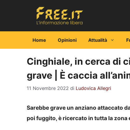
Vai
al
contenuto
Home
Opinioni
Attualità
F
Cinghiale, in cerca di 
grave | È caccia all’an
11 Novembre 2022
di
Ludovica Allegri
Sarebbe grave un anziano attaccato da u
poi fuggito, è ricercato in tutta la zon