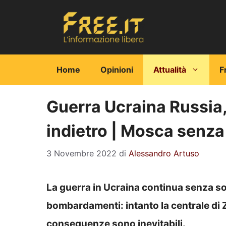
Vai
al
contenuto
Home
Opinioni
Attualità
F
Guerra Ucraina Russia,
indietro | Mosca senza
3 Novembre 2022
di
Alessandro Artuso
La guerra in Ucraina continua senza so
bombardamenti: intanto la centrale di 
conseguenze sono inevitabili.