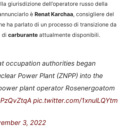
lla giurisdizione dell’operatore russo della
 annunciarlo è
Renat Karchaa
, consigliere del
e ha parlato di un processo di transizione da
e di
carburante
attualmente disponibili.
at occupation authorities began
uclear Power Plant (ZNPP) into the
ar power plant operator Rosenergoatom
6pPzQvZtqA
pic.twitter.com/1xnulLQYtm
ember 3, 2022