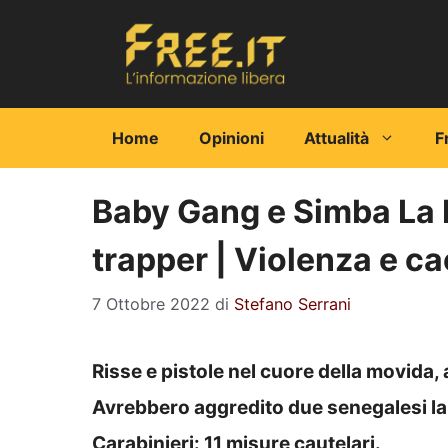
Vai
al
contenuto
Home
Opinioni
Attualità
F
Baby Gang e Simba La Ru
trapper | Violenza e c
7 Ottobre 2022
di
Stefano Serrani
Risse e pistole nel cuore della movida,
Avrebbero aggredito due senegalesi la nott
Carabinieri: 11 misure cautelari.