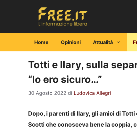
Vai
al
contenuto
Home
Opinioni
Attualità
F
Totti e Ilary, sulla sep
“Io ero sicuro…”
30 Agosto 2022
di
Ludovica Allegri
Dopo, i parenti di Ilary, gli amici di Tot
Scotti che conosceva bene la coppia, ch