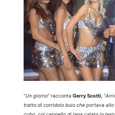
“
Un giorno
” racconta
Gerry Scotti,
“
Arri
tratto di corridoio buio che portava all
cubo, col cappello di lana calato in testa.