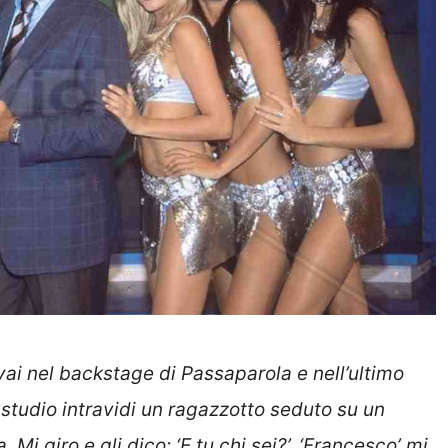
vai nel backstage di Passaparola e nell’ultimo
o studio intravidi un ragazzotto seduto su un
 Mi giro e gli dico: ‘E tu chi sei?’. ‘Francesco’ mi