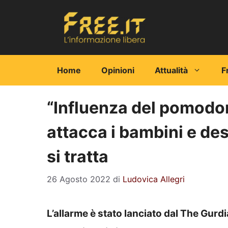
Vai
al
contenuto
Home
Opinioni
Attualità
F
“Influenza del pomodor
attacca i bambini e de
si tratta
26 Agosto 2022
di
Ludovica Allegri
L’allarme è stato lanciato dal The Gurd