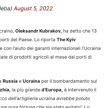
leba)
August 5, 2022
ucraino,
Oleksandr Kubrakov,
ha detto che 13
 porti del Paese. Lo riporta
The Kyiv
 con l’aiuto dei garanti internazionali l’Ucraina
ate di prodotti agricoli al mese dai porti di
ra
Russia
e
Ucraina
per il bombardamento sul
zhia,
la più grande
d’Europa,
è intervenuto il
cco dell’artiglieria ucraina avrebbe potuto
una pura fortuna che sia stato evitato
“. Lo