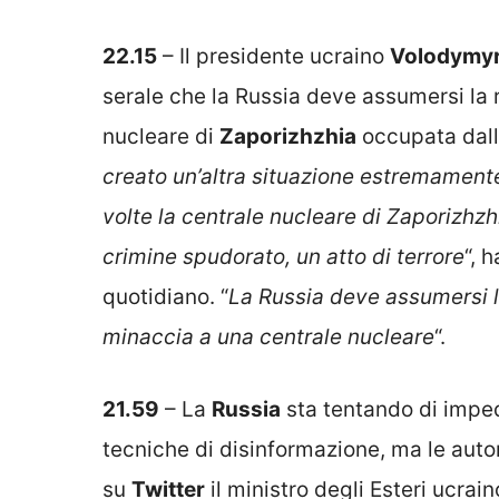
22.15
– Il presidente ucraino
Volodymyr
serale che la Russia deve assumersi la r
nucleare di
Zaporizhzhia
occupata dall
creato un’altra situazione estremamente
volte la centrale nucleare di Zaporizhz
crimine spudorato, un atto di terrore
“, 
quotidiano. “
La Russia deve assumersi la
minaccia a una centrale nucleare
“.
21.59
– La
Russia
sta tentando di impedi
tecniche di disinformazione, ma le auto
su
Twitter
il ministro degli Esteri ucrain