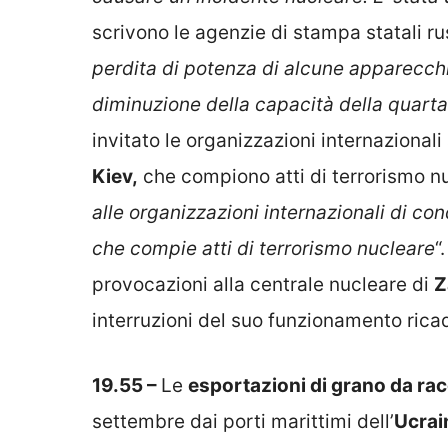
scrivono le agenzie di stampa statali ru
perdita di potenza di alcune apparecchia
diminuzione della capacità della quarta
invitato le organizzazioni internazionali
Kiev,
che compiono atti di terrorismo nuc
alle organizzazioni internazionali di con
che compie atti di terrorismo nucleare
“
provocazioni alla centrale nucleare di
Z
interruzioni del suo funzionamento ricad
19.55 –
Le
esportazioni di grano da ra
settembre dai porti marittimi dell’
Ucrai
raggiunto da
Ucraina
,
Russia
,
Turchia