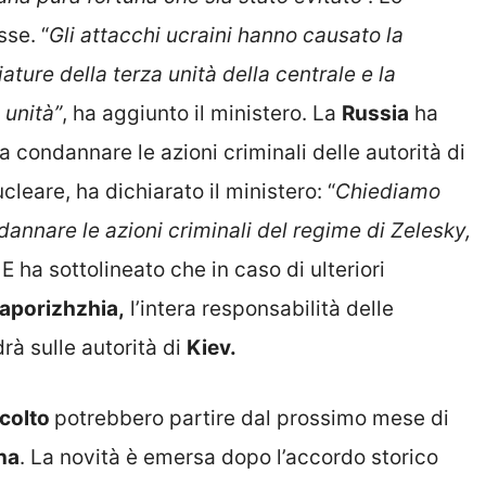
sse. “
Gli attacchi ucraini hanno causato la
ture della terza unità della centrale e la
 unità”
, ha aggiunto il ministero. La
Russia
ha
 a condannare le azioni criminali delle autorità di
leare, ha dichiarato il ministero: “
Chiediamo
dannare le azioni criminali del regime di Zelesky,
. E ha sottolineato che in caso di ulteriori
aporizhzhia,
l’intera responsabilità delle
rà sulle autorità di
Kiev.
ccolto
potrebbero partire dal prossimo mese di
na
. La novità è emersa dopo l’accordo storico
e
Nazioni Unite
. Il governo di Kiev spera nell’arco