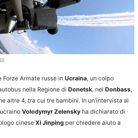
022
le Forze Armate russe in
Ucraina
, un colpo
l’autobus nella Regione di
Donetsk
, nel
Donbass
,
ltre 4, tra cui tre bambini. In un’intervista al
 ucraino
Volodymyr Zelensky
ha dichiarato di
ologo cinese
Xi Jinping
per chiedere aiuto a