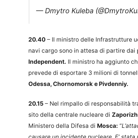
— Dmytro Kuleba (@DmytroKu
20.40
– Il ministro delle Infrastrutture 
navi cargo sono in attesa di partire dai
Independent.
Il ministro ha aggiunto che
prevede di esportare 3 milioni di tonnell
Odessa, Chornomorsk
e Pivdenniy.
20.15
– Nel rimpallo di responsabilità t
sito della centrale nucleare di
Zaporizh
Ministero della Difesa di
Mosca:
“
L’atta
causare un incidente nucleare. E’ stata 