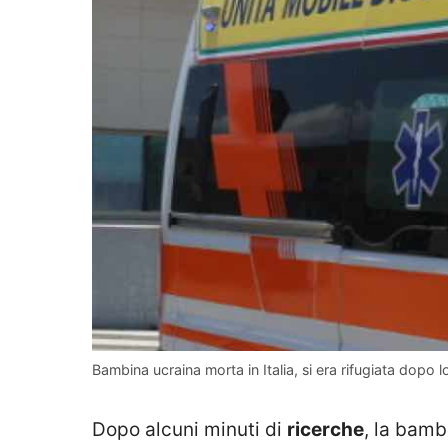
Bambina ucraina morta in Italia, si era rifugiata dopo
Dopo alcuni minuti di
ricerche
, la bamb