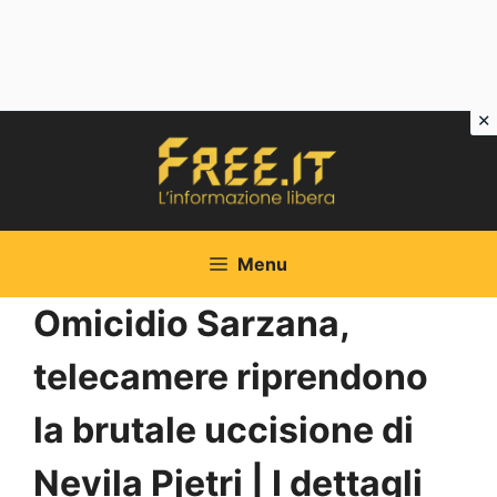
Vai
al
contenuto
Menu
Omicidio Sarzana,
telecamere riprendono
la brutale uccisione di
Nevila Pjetri | I dettagli