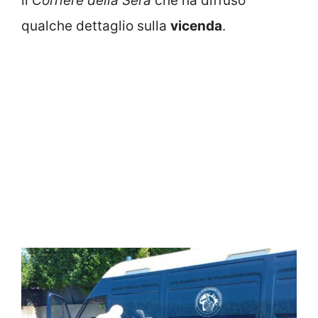
il
Corriere della Sera
che ha diffuso
qualche dettaglio sulla
vicenda
.