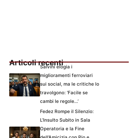
Articoli recenti
Salvini elogia i
miglioramenti ferroviari
sui social, ma le critiche lo
travolgono: ‘Facile se
cambi le regole…’
Fedez Rompe il Silenzio:
L’Insulto Subito in Sala
Operatoria e la Fine
dell’Amicizia con Pio e