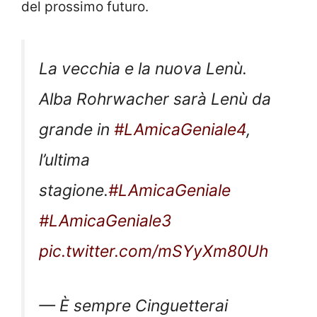
del prossimo futuro.
La vecchia e la nuova Lenù.
Alba Rohrwacher sarà Lenù da
grande in
#LAmicaGeniale4
,
l’ultima
stagione.
#LAmicaGeniale
#LAmicaGeniale3
pic.twitter.com/mSYyXm80Uh
— È sempre Cinguetterai