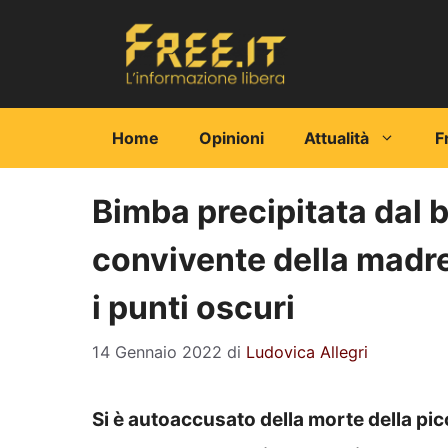
Vai
al
contenuto
Home
Opinioni
Attualità
F
Bimba precipitata dal b
convivente della madre
i punti oscuri
14 Gennaio 2022
di
Ludovica Allegri
Si è autoaccusato della morte della p