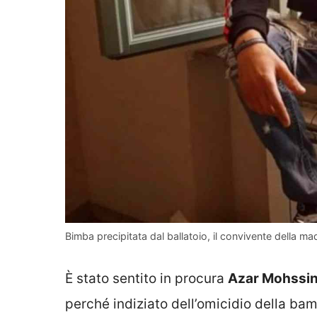
Bimba precipitata dal ballatoio, il convivente della ma
È stato sentito in procura
Azar Mohssi
perché indiziato dell’omicidio della bamb