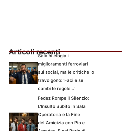
Articoli recenti
Salvini elogia i
miglioramenti ferroviari
sui social, ma le critiche lo
travolgono: ‘Facile se
cambi le regole…’
Fedez Rompe il Silenzio:
L’Insulto Subito in Sala
Operatoria e la Fine
dell’Amicizia con Pio e
Amedeo. E poi Parla di