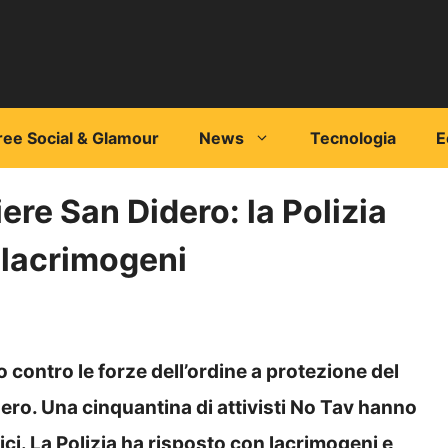
ree Social & Glamour
News
Tecnologia
E
ere San Didero: la Polizia
 lacrimogeni
 contro le forze dell’ordine a protezione del
dero. Una cinquantina di attivisti No Tav hanno
ici. La Polizia ha risposto con lacrimogeni e