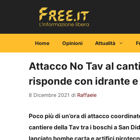
Vai
al
contenuto
Home
Opinioni
Attualità
F
Attacco No Tav al canti
risponde con idrante e
8 Dicembre 2021
di
Raffaele
Poco più di un’ora di attacco coordinato
cantiere della Tav tra i boschi a San Di
lanciato bombe carta e artifici pirotecn