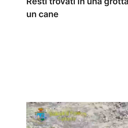
Resti trovati in una grott
un cane