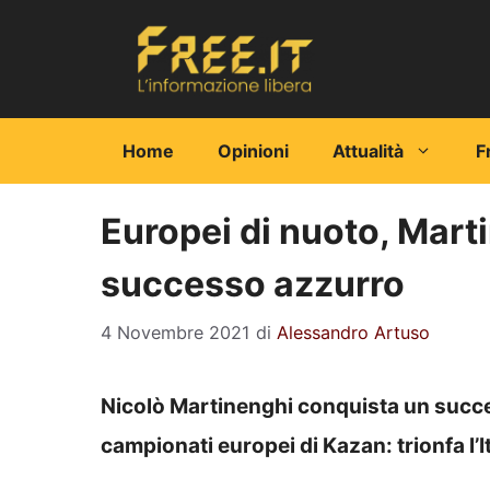
Vai
al
contenuto
Home
Opinioni
Attualità
F
Europei di nuoto, Mart
successo azzurro
4 Novembre 2021
di
Alessandro Artuso
Nicolò Martinenghi conquista un succe
campionati europei di Kazan: trionfa l’I