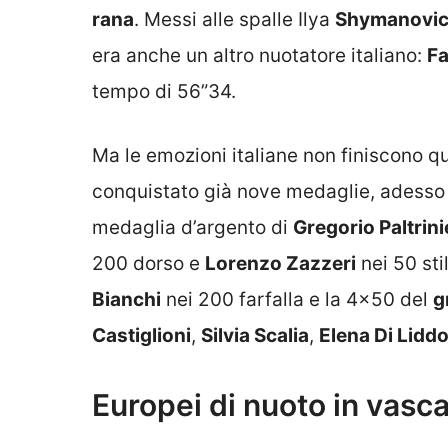
rana
. Messi alle spalle Ilya
Shymanovi
era anche un altro nuotatore italiano:
Fa
tempo di 56”34.
Ma le emozioni italiane non finiscono qui
conquistato già nove medaglie, adesso 
medaglia d’argento di
Gregorio Paltrini
200 dorso e
Lorenzo Zazzeri
nei 50 sti
Bianchi
nei 200 farfalla e la 4×50 del
g
Castiglioni
,
Silvia Scalia
,
Elena Di Lidd
Europei di nuoto in vasca c