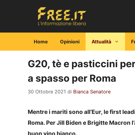
Vai
al
contenuto
Home
Opinioni
Attualità
F
G20, tè e pasticcini per 
a spasso per Roma
30 Ottobre 2021
di
Bianca Senatore
Mentre i mariti sono all’Eur, le first le
Roma. Per Jill Biden e Brigitte Macron l’
buon vino bianco.