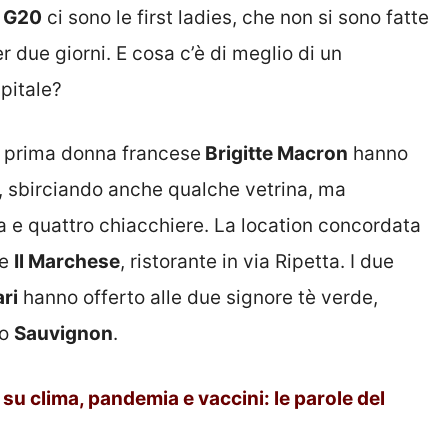
G20
ci sono le first ladies, che non si sono fatte
r due giorni. E cosa c’è di meglio di un
apitale?
a prima donna francese
Brigitte Macron
hanno
 sbirciando anche qualche vetrina, ma
a e quattro chiacchiere. La location concordata
de
Il Marchese
, ristorante in via Ripetta. I due
ri
hanno offerto alle due signore tè verde,
no
Sauvignon
.
 su clima, pandemia e vaccini: le parole del