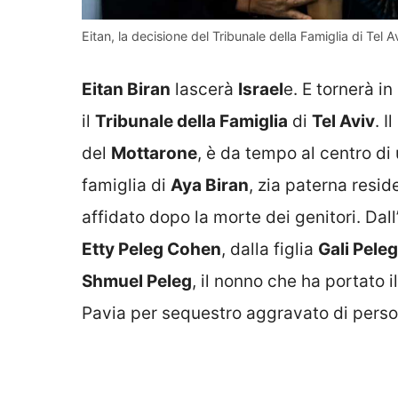
Eitan, la decisione del Tribunale della Famiglia di Tel A
Eitan Biran
lascerà
Israel
e. E tornerà in
il
Tribunale della Famiglia
di
Tel Aviv
. I
del
Mottarone
, è da tempo al centro di
famiglia di
Aya Biran
, zia paterna resid
affidato dopo la morte dei genitori. Dal
Etty Peleg Cohen
, dalla figlia
Gali Peleg
Shmuel Peleg
, il nonno che ha portato 
Pavia per sequestro aggravato di perso