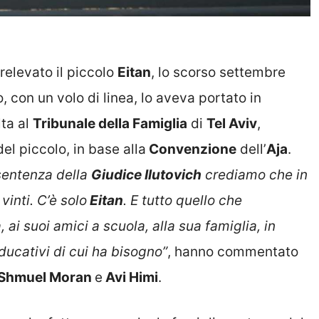
elevato il piccolo
Eitan
, lo scorso settembre
o, con un volo di linea, lo aveva portato in
lta al
Tribunale della Famiglia
di
Tel Aviv
,
el piccolo, in base alla
Convenzione
dell’
Aja
.
sentenza della
Giudice Ilutovich
crediamo che in
vinti. C’è solo
Eitan
. E tutto quello che
ai suoi amici a scuola, alla sua famiglia, in
educativi di cui ha bisogno”
, hanno commentato
Shmuel Moran
e
Avi Himi
.