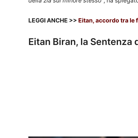
della zia sul minore stesso”
, ha spiegato
LEGGI ANCHE >>
Eitan, accordo tra le f
Eitan Biran, la Sentenza 