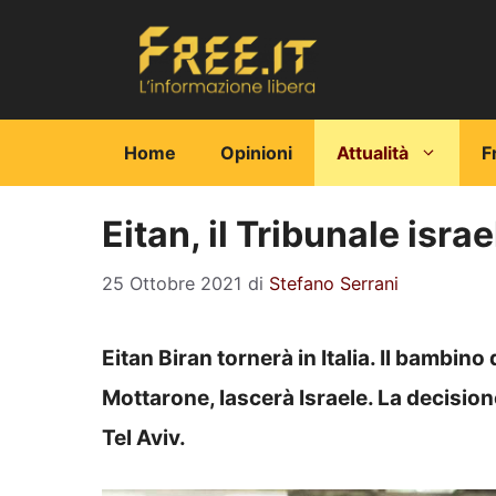
Vai
al
contenuto
Home
Opinioni
Attualità
F
Eitan, il Tribunale isra
25 Ottobre 2021
di
Stefano Serrani
Eitan Biran tornerà in Italia. Il bambino
Mottarone, lascerà Israele. La decisione
Tel Aviv.