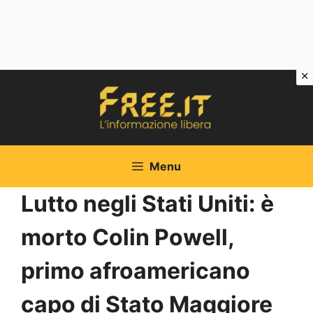
Vai
al
contenuto
Menu
Lutto negli Stati Uniti: è
morto Colin Powell,
primo afroamericano
capo di Stato Maggiore