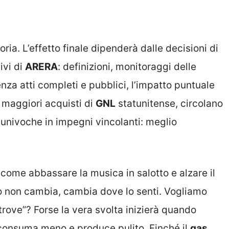
oria. L’effetto finale dipenderà dalle decisioni di
ivi di
ARERA
: definizioni, monitoraggi delle
enza atti completi e pubblici, l’impatto puntuale
u maggiori acquisti di
GNL
statunitense, circolano
univoche in impegni vincolanti: meglio
 come abbassare la musica in salotto e alzare il
o non cambia, cambia dove lo senti. Vogliamo
rove”? Forse la vera svolta inizierà quando
consuma meno e produce pulito. Finché il
gas