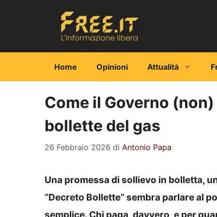
Vai
al
contenuto
Home
Opinioni
Attualità
F
Come il Governo (non) 
bollette del gas
26 Febbraio 2026
di
Antonio Papa
Una promessa di sollievo in bolletta, un 
“Decreto Bollette” sembra parlare al p
semplice. Chi paga, davvero, e per qu