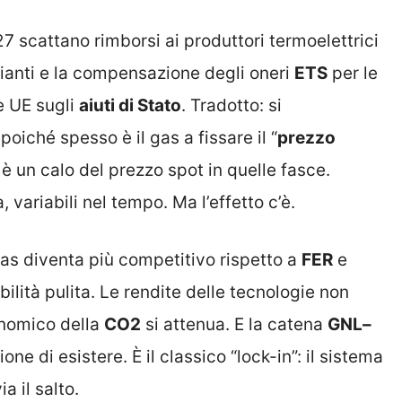
027 scattano rimborsi ai produttori termoelettrici
pianti e la compensazione degli oneri
ETS
per le
e UE sugli
aiuti di Stato
. Tradotto: si
 poiché spesso è il gas a fissare il “
prezzo
to è un calo del prezzo spot in quelle fasce.
variabili nel tempo. Ma l’effetto c’è.
 gas diventa più competitivo rispetto a
FER
e
ilità pulita. Le rendite delle tecnologie non
onomico della
CO2
si attenua. E la catena
GNL–
ne di esistere. È il classico “lock-in”: il sistema
a il salto.