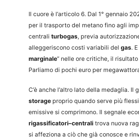
Il cuore è l’articolo 6. Dal 1° gennaio 2
per il trasporto del metano fino agli im
centrali
turbogas
, previa autorizzazion
alleggeriscono costi variabili del
gas
. E
marginale
” nelle ore critiche, il risulta
Parliamo di pochi euro per megawattora, 
C’è anche l’altro lato della medaglia. Il
storage
proprio quando serve più flessib
emissive si comprimono. Il segnale ec
rigassificatori–centrali
trova nuova ragio
si affeziona a ciò che già conosce e rinvi