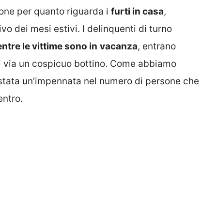
ione per quanto riguarda i
furti in casa
,
vo dei mesi estivi. I delinquenti di turno
ntre le vittime sono in
vacanza
, entrano
si via un cospicuo bottino. Come abbiamo
è stata un’impennata nel numero di persone che
entro.