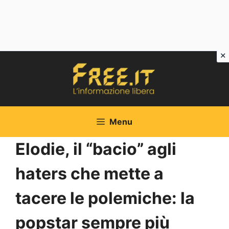
Vai
al
contenuto
Menu
Elodie, il “bacio” agli
haters che mette a
tacere le polemiche: la
popstar sempre più