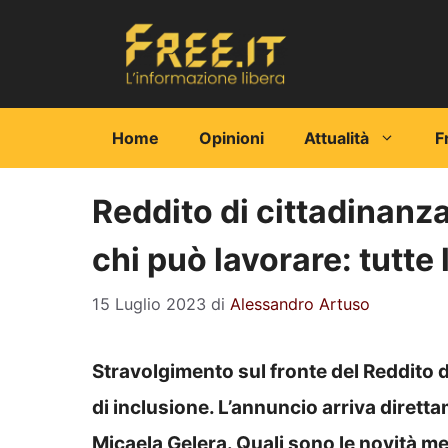
Vai
al
contenuto
Home
Opinioni
Attualità
F
Reddito di cittadinanz
chi può lavorare: tutte 
15 Luglio 2023
di
Alessandro Artuso
Stravolgimento sul fronte del Reddito d
di inclusione. L’annuncio arriva dirett
Micaela Gelera. Quali sono le novità m