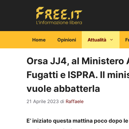
Vai
al
contenuto
Home
Opinioni
Attualità
F
Orsa JJ4, al Ministero
Fugatti e ISPRA. Il min
vuole abbatterla
21 Aprile 2023
di
Raffaele
E’ iniziato questa mattina poco dopo le 