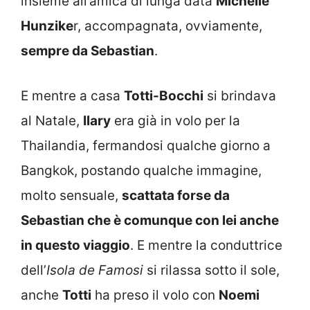
insieme all’amica di lunga data
Michelle
Hunzike
r, accompagnata, ovviamente,
sempre da Sebastian
.
E mentre a casa
Totti-Bocchi
si brindava
al Natale,
Ilary
era già in volo per la
Thailandia, fermandosi qualche giorno a
Bangkok, postando qualche immagine,
molto sensuale,
scattata forse da
Sebastian che è comunque con lei anche
in questo viaggio
. E mentre la conduttrice
dell’
Isola de Famosi
si rilassa sotto il sole,
anche
Totti
ha preso il volo con
Noemi