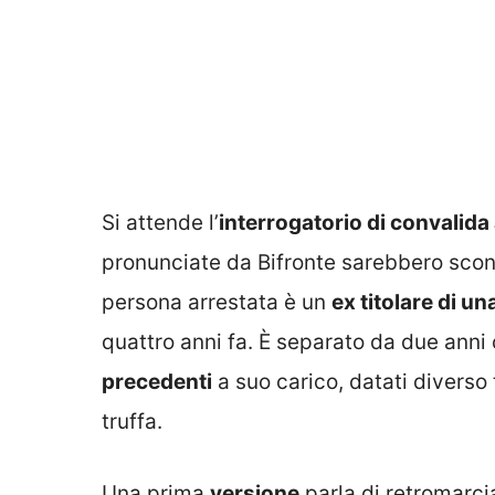
Si attende l’
interrogatorio di convalida
pronunciate da Bifronte sarebbero sco
persona arrestata è un
ex titolare di un
quattro anni fa. È separato da due anni 
precedenti
a suo carico, datati diverso
truffa.
Una prima
versione
parla di retromarcia