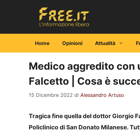
Vai
al
contenuto
Home
Opinioni
Attualità
F
Medico aggredito con u
Falcetto | Cosa è succ
15 Dicembre 2022
di
Alessandro Artuso
Tragica fine quella del dottor Giorgio F
Policlinico di San Donato Milanese. Tutti