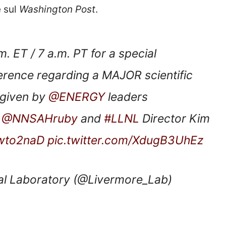
e sul
Washington Post
.
. ET / 7 a.m. PT for a special
rence regarding a MAJOR scientific
 given by
@ENERGY
leaders
’
@NNSAHruby
and
#LLNL
Director Kim
Lwto2naD
pic.twitter.com/XdugB3UhEz
l Laboratory (@Livermore_Lab)