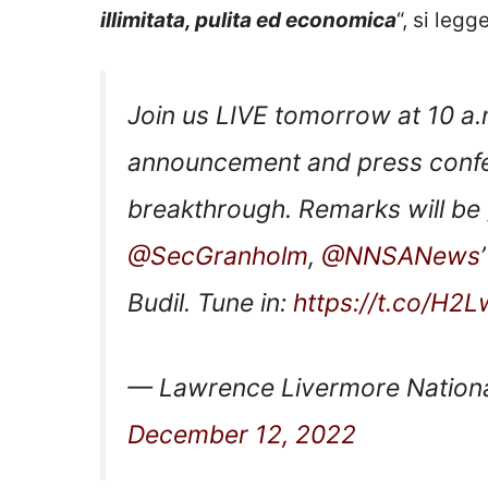
illimitata, pulita ed economica
“, si legg
Join us LIVE tomorrow at 10 a.m
announcement and press confe
breakthrough. Remarks will be
@SecGranholm
,
@NNSANews
Budil. Tune in:
https://t.co/H2
— Lawrence Livermore Nationa
December 12, 2022