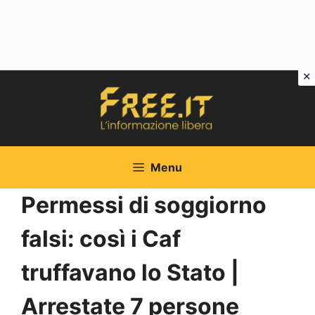
Vai
al
contenuto
Menu
Permessi di soggiorno
falsi: così i Caf
truffavano lo Stato |
Arrestate 7 persone