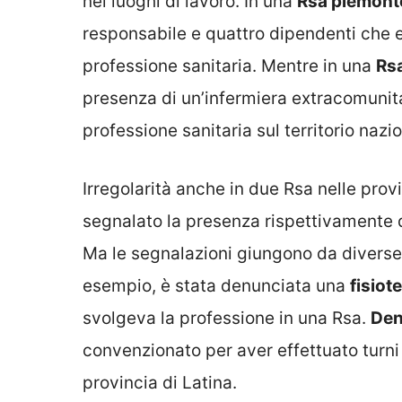
nei luoghi di lavoro. In una
Rsa piemont
responsabile e quattro dipendenti che es
professione sanitaria. Mentre in una
Rsa
presenza di un’infermiera extracomunitari
professione sanitaria sul territorio nazi
Irregolarità anche in due Rsa nelle prov
segnalato la presenza rispettivamente 
Ma le segnalazioni giungono da diverse r
esempio, è stata denunciata una
fisiot
svolgeva la professione in una Rsa.
Den
convenzionato per aver effettuato turni
provincia di Latina.