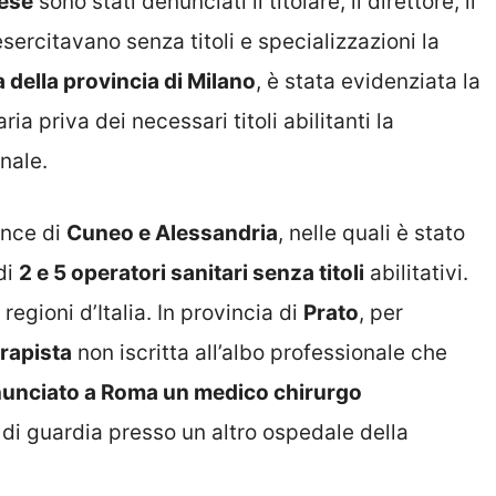
ese
sono stati denunciati il titolare, il direttore, il
ercitavano senza titoli e specializzazioni la
 della provincia di Milano
, è stata evidenziata la
a priva dei necessari titoli abilitanti la
onale.
ince di
Cuneo e Alessandria
, nelle quali è stato
di
2 e 5 operatori sanitari senza titoli
abilitativi.
egioni d’Italia. In provincia di
Prato
, per
erapista
non iscritta all’albo professionale che
unciato a Roma un medico chirurgo
 di guardia presso un altro ospedale della