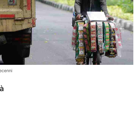
decenni
tà