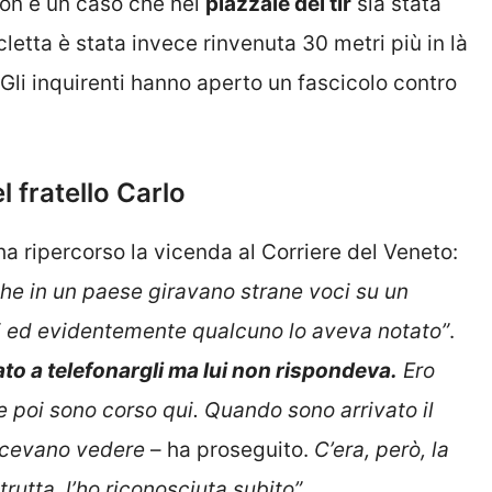
 Non è un caso che nel
piazzale dei tir
sia stata
cletta è stata invece rinvenuta 30 metri più in là
. Gli inquirenti hanno aperto un fascicolo contro
 fratello Carlo
a ripercorso la vicenda al Corriere del Veneto:
he in un paese giravano strane voci su un
ti ed evidentemente qualcuno lo aveva notato”
.
to a telefonargli ma lui non rispondeva.
Ero
e poi sono corso qui. Quando sono arrivato il
facevano vedere
– ha proseguito.
C’era, però, la
utta, l’ho riconosciuta subito”.