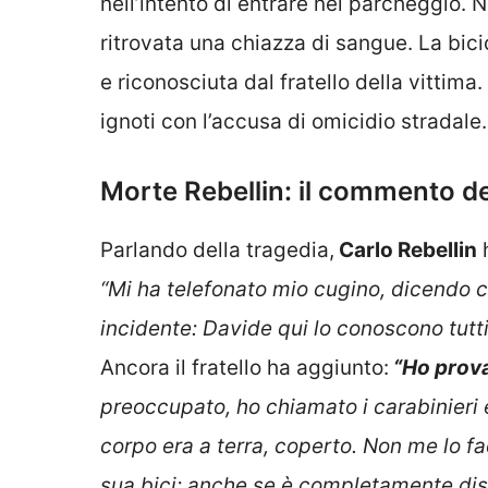
nell’intento di entrare nel parcheggio.
ritrovata una chiazza di sangue. La bici
e riconosciuta dal fratello della vittima
ignoti con l’accusa di omicidio stradale.
Morte Rebellin: il commento del
Parlando della tragedia,
Carlo Rebellin
h
“Mi ha telefonato mio cugino, dicendo c
incidente: Davide qui lo conoscono tut
Ancora il fratello ha aggiunto:
“Ho prova
preoccupato, ho chiamato i carabinieri 
corpo era a terra, coperto. Non me lo 
sua bici: anche se è completamente distr