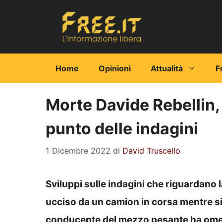
Vai
al
contenuto
Home
Opinioni
Attualità
F
Morte Davide Rebellin, s
punto delle indagini
1 Dicembre 2022
di
David Truscello
Sviluppi sulle indagini che riguardano la
ucciso da un camion in corsa mentre si al
conducente del mezzo pesante ha omes