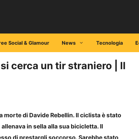
ree Social & Glamour
News
Tecnologia
E
i cerca un tir straniero | Il
 morte di Davide Rebellin. Il ciclista è stato
lenava in sella alla sua bicicletta. Il
so di prestargli soccorso. Sarebbe stato