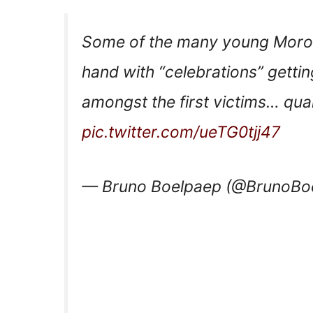
Some of the many young Morocco
hand with “celebrations” gettin
amongst the first victims… quar
pic.twitter.com/ueTG0tjj47
— Bruno Boelpaep (@BrunoBo