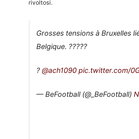
Grosses tensions à Bruxelles li
Belgique. ?????
?
@ach1090
pic.twitter.com/
— BeFootball (@_BeFootball)
N