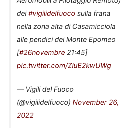
Aeromobili a Pilotaggio Remoto)
dei
#vigilidelfuoco
sulla frana
nella zona alta di Casamicciola
alle pendici del Monte Epomeo
[
#26novembre
21:45]
pic.twitter.com/ZluE2kwUWg
— Vigili del Fuoco
(@vigilidelfuoco)
November 26,
2022